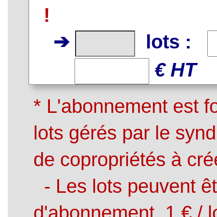
!
➔
lots :
€ HT
* L'abonnement est fo
lots gérés par le syn
de copropriétés à cré
- Les lots peuvent ê
d'abonnement, 1 € / l