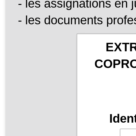
- les assignations en j
- les documents profes
EXT
COPRO
Iden